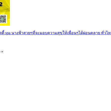
ตตี้ spa นางฟ้าสวยๆที่จะมอบความสุขให้เพื่อนๆได้ผ่อนคลาย ทั่วไท
) »