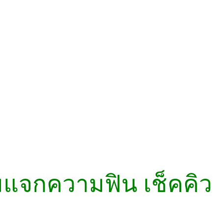
อมแจกความฟิน เช็คคิว