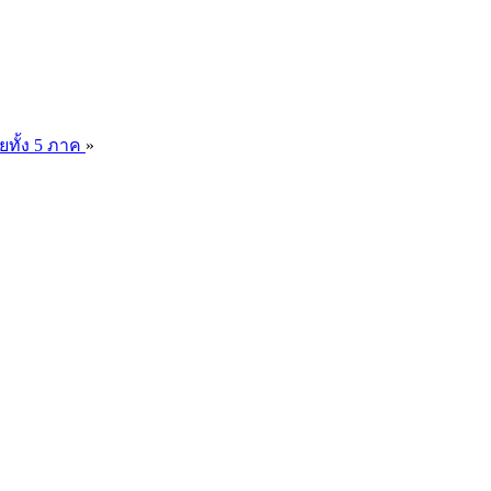
ยทั้ง 5 ภาค
»