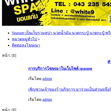
Spasum เป็นเว็บรวมสปา นวดน้ำมัน นวดกระปู๋ นวดกะปู๋ พริ
หมวดหมู่ทั่วไป
»
ติดต่อลงโฆษณา
หน้า: [
1
]
หั
การบริการโฆษณาในเว็บไซต์ spasum
เริ่มโดย
admin
เชิญชวนเจ้าของร้านกิจการ มาร่วมเป็นส่วนหนึ่ง
เริ่มโดย
admin
หน้า: [
1
]