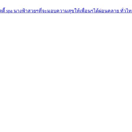
ตตี้ spa นางฟ้าสวยๆที่จะมอบความสุขให้เพื่อนๆได้ผ่อนคลาย ทั่วไท