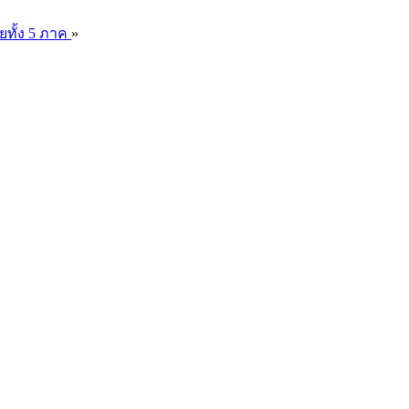
ยทั้ง 5 ภาค
»