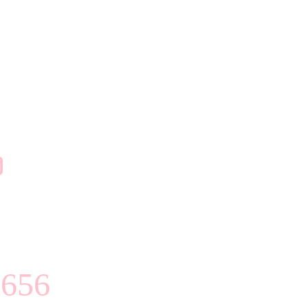
ง
656