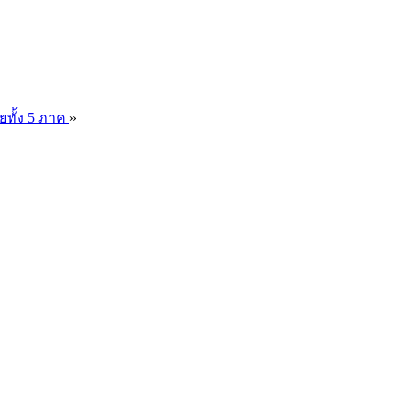
ยทั้ง 5 ภาค
»