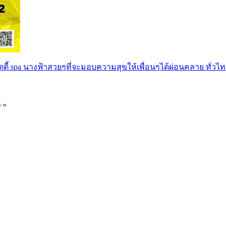
ตตี้ spa นางฟ้าสวยๆที่จะมอบความสุขให้เพื่อนๆได้ผ่อนคลาย ทั่วไท
) »