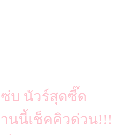
่บ นัวร์สุดซี๊ด
านนี้เช็คคิวด่วน!!!