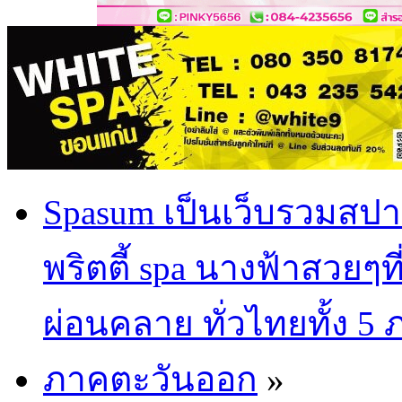
Spasum เป็นเว็บรวมสปา
พริตตี้ spa นางฟ้าสวยๆท
ผ่อนคลาย ทั่วไทยทั้ง 5
ภาคตะวันออก
»