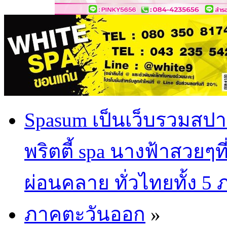
Spasum เป็นเว็บรวมสปา
พริตตี้ spa นางฟ้าสวยๆท
ผ่อนคลาย ทั่วไทยทั้ง 5
ภาคตะวันออก
»