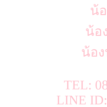
น้
น้อ
น้อ
TEL: 0
LINE ID