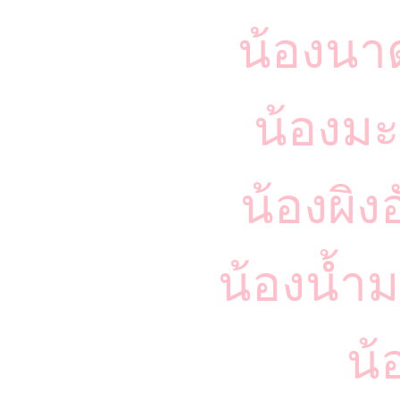
น้องนา
น้องมะ
น้องผิง
น้องน้ำม
น้