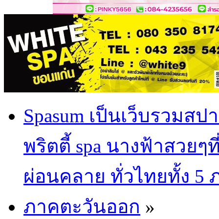
Spasum เป็นเว็บรวมสปา
พริตตี้ spa นางฟ้าสวยๆท
ผ่อนคลาย ทั่วไทยทั้ง 5
ภาคตะวันออก
»