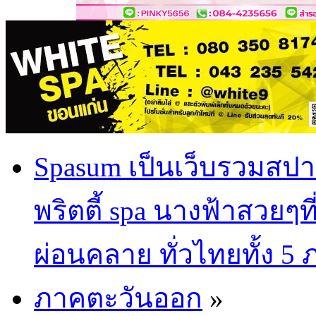
Spasum เป็นเว็บรวมสปา
พริตตี้ spa นางฟ้าสวยๆท
ผ่อนคลาย ทั่วไทยทั้ง 5
ภาคตะวันออก
»