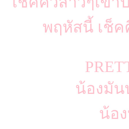
เช็คคิวสาวๆเข้า
พฤหัสนี้ เช็ค
PRET
น้องมัน
น้อ