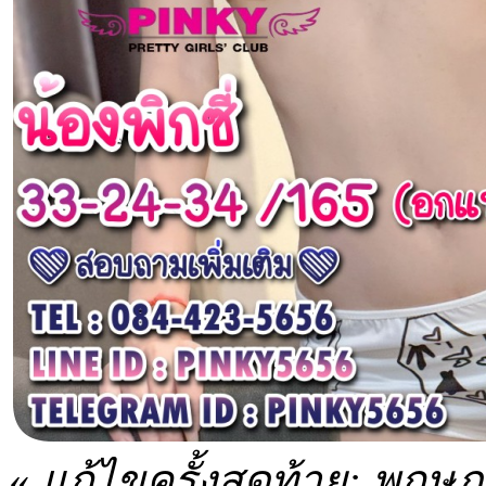
«
แก้ไขครั้งสุดท้าย: พฤษ