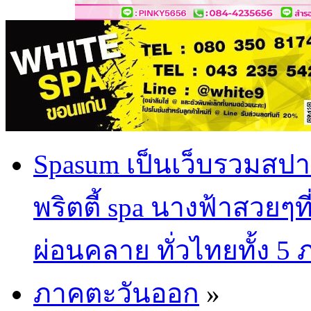
Spasum เป็นเว็บรวมสปา
พริตตี้ spa นางฟ้าสวยๆท
ผ่อนคลาย ทั่วไทยทั้ง 5
ภาคตะวันออก
»