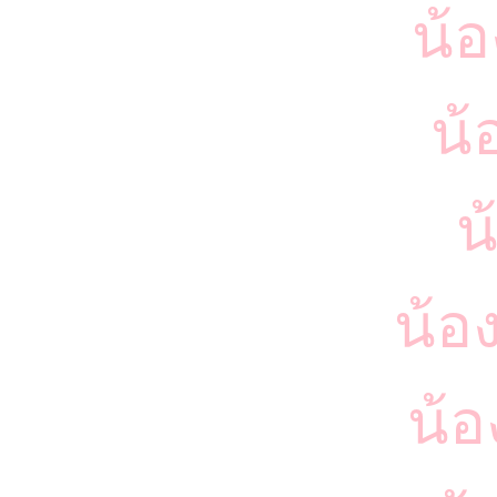
น้อ
น้
น
น้อ
น้อ