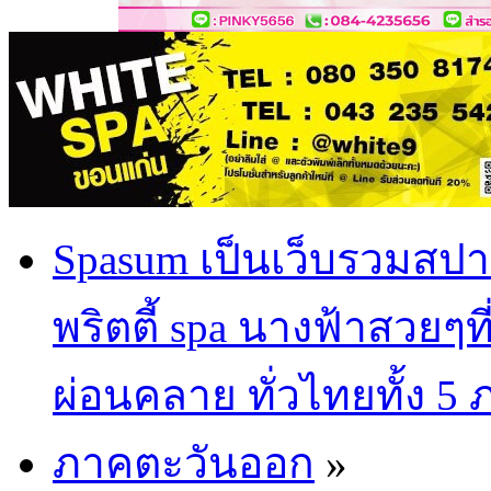
Spasum เป็นเว็บรวมสปา
พริตตี้ spa นางฟ้าสวยๆท
ผ่อนคลาย ทั่วไทยทั้ง 5
ภาคตะวันออก
»