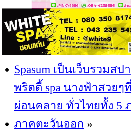
Spasum เป็นเว็บรวมสปา
พริตตี้ spa นางฟ้าสวยๆท
ผ่อนคลาย ทั่วไทยทั้ง 5
ภาคตะวันออก
»