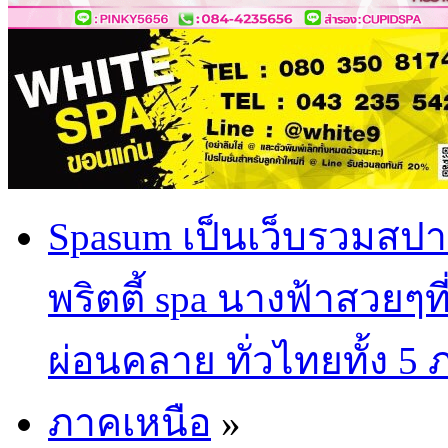
Spasum เป็นเว็บรวมสปา
พริตตี้ spa นางฟ้าสวยๆท
ผ่อนคลาย ทั่วไทยทั้ง 5
ภาคเหนือ
»