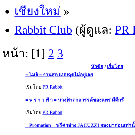
เชียงใหม่
»
Rabbit Club
(ผู้ดูแล:
PR 
หน้า: [
1
]
2
3
หัวข้อ
/
เริ่มโดย
= โมจิ = งานสุด แบบฉุดไม่อยู่เลย
เริ่มโดย
PR Rabbit
= พ ร า ว ฟ้ า = นางฟ้าตกสวรรค์ของแทร่ มีดีกรี
เริ่มโดย
PR Rabbit
= Promotion = ฟรีค่าอ่าง JACUZZI จองมาก่อนเท่านั