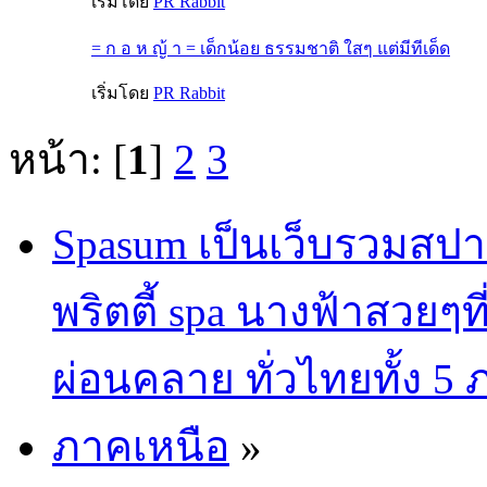
เริ่มโดย
PR Rabbit
= ก อ ห ญ้ า = เด็กน้อย ธรรมชาติ ใสๆ แต่มีทีเด็ด
เริ่มโดย
PR Rabbit
หน้า: [
1
]
2
3
Spasum เป็นเว็บรวมสปา
พริตตี้ spa นางฟ้าสวยๆท
ผ่อนคลาย ทั่วไทยทั้ง 5
ภาคเหนือ
»