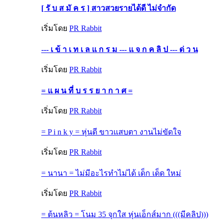
[ รั บ ส มั ค ร ] สาวสวยรายได้ดี ไม่จำกัด
เริ่มโดย
PR Rabbit
--- เ ข้ า เ ท เ ล แ ก ร ม --- แ จ ก ค ลิ ป --- ด่ ว น
เริ่มโดย
PR Rabbit
= แ ผ น ที่ บ ร ร ย า ก า ศ =
เริ่มโดย
PR Rabbit
= P i n k y = หุ่นดี ขาวแสบตา งานไม่ขัดใจ
เริ่มโดย
PR Rabbit
= นานา = ไม่มีอะไรทำไม่ได้ เด็ก เด็ด ใหม่
เริ่มโดย
PR Rabbit
= ต้นหลิว = โนม 35 จุกใส หุ่นเอ็กส์มาก (((มีคลิป)))