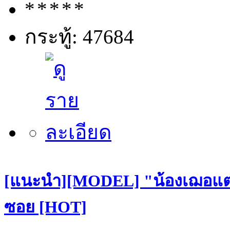
กระทู้: 47684
[แนะนำ][MODEL] "น้องเฌอแตม"
ซอย [HOT]