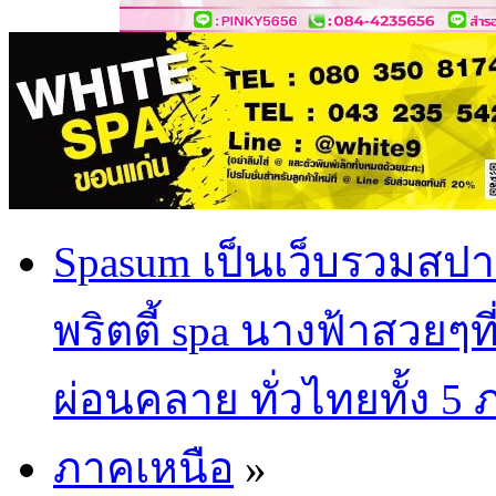
Spasum เป็นเว็บรวมสปา
พริตตี้ spa นางฟ้าสวยๆท
ผ่อนคลาย ทั่วไทยทั้ง 5
ภาคเหนือ
»