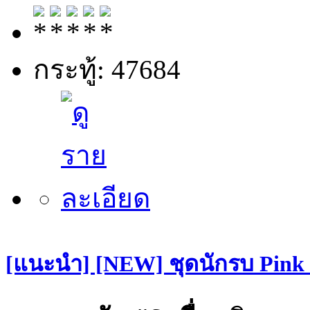
กระทู้: 47684
[แนะนำ] [NEW] ชุดนักรบ Pin