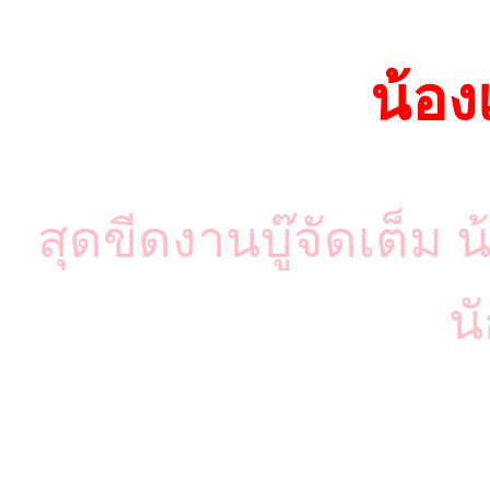
น้อ
สุดขีดงานบู๊จัดเต็ม น
น