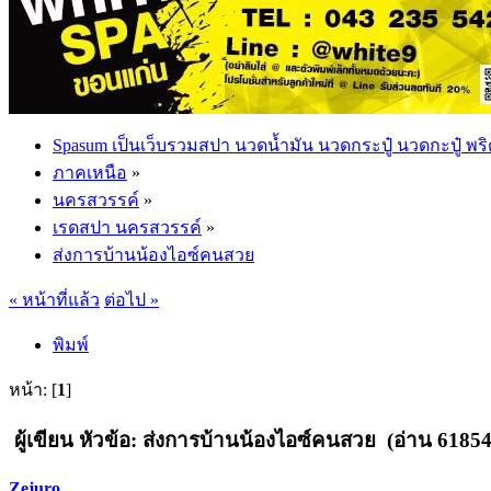
Spasum เป็นเว็บรวมสปา นวดน้ำมัน นวดกระปู๋ นวดกะปู๋ พริ
ภาคเหนือ
»
นครสวรรค์
»
เรดสปา นครสวรรค์
»
ส่งการบ้านน้องไอซ์คนสวย
« หน้าที่แล้ว
ต่อไป »
พิมพ์
หน้า: [
1
]
ผู้เขียน
หัวข้อ: ส่งการบ้านน้องไอซ์คนสวย (อ่าน 61854 
Zejuro