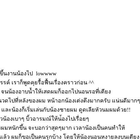
ี่ขึ้นงานน้องไป lowwww
รค์ เราก็พูดคุยรื้อฟื้นเรื่องคราวก่อน ^^
ด จนน้องอาบน้ำให้เสดผมก็ออกไปนอนรอที่เตียง
วดไปที่หลังของผม หน้าอกน้องเต่งตึงมากครับ แน่นดีมาก
ละน้องก็เริ่มเล่นกับน้องชายผม ดูดเลียหัวนมผมด้วย!!
้องเบาๆ บิ้วอารมณ์ให้น่้องไปเรื่อยๆ
ายผมหนักขึ้น จะบอกว่าสุดๆมาก เวลาน้องเป็นคนทำให้
ใจแล้ว ผมก็ขอเป็นคนรุกบ้าง โดยให้น้องนอนหงายลงบนเตียง