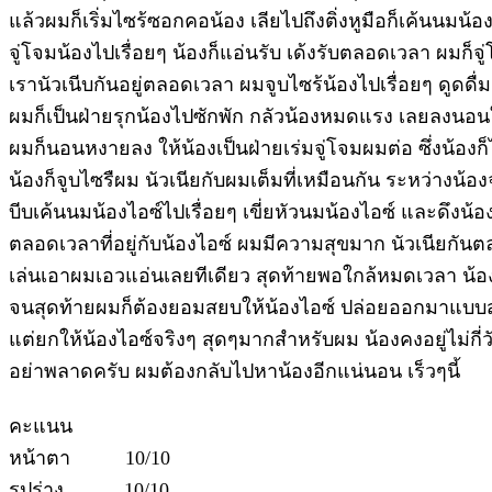
แล้วผมก็เริ่มไซร้ซอกคอน้อง เลียไปถึงติ่งหูมือก็เค้นนมน้อง
จู่โจมน้องไปเรื่อยๆ น้องก็แอ่นรับ เด้งรับตลอดเวลา ผมก็
เรานัวเนีบกันอยู่ตลอดเวลา ผมจูบไซร้น้องไปเรื่อยๆ ดูดดื
ผมก็เป็นฝ่ายรุกน้องไปซักพัก กลัวน้องหมดแรง เลยลงนอนให
ผมก็นอนหงายลง ให้น้องเป็นฝ่ายเร่มจู่โจมผมต่อ ซึ่งน้องก็
น้องก็จูบไซรืผม นัวเนียกับผมเต็มที่เหมือนกัน ระหว่างน้อ
บีบเค้นนมน้องไอซ์ไปเรื่อยๆ เขี่ยหัวนมน้องไอซ์ และดึงน้
ตลอดเวลาที่อยู่กับน้องไอซ์ ผมมีความสุขมาก นัวเนียกัน
เล่นเอาผมเอวแอ่นเลยทีเดียว สุดท้ายพอใกล้หมดเวลา น้องไ
จนสุดท้ายผมก็ต้องยอมสยบให้น้องไอซ์ ปล่อยออกมาแบบส
แต่ยกให้น้องไอซ์จริงๆ สุดๆมากสำหรับผม น้องคงอยู่ไม่กี
อย่าพลาดครับ ผมต้องกลับไปหาน้องอีกแน่นอน เร็วๆนี้
คะแนน
หน้าตา 10/10
รูปร่าง 10/10