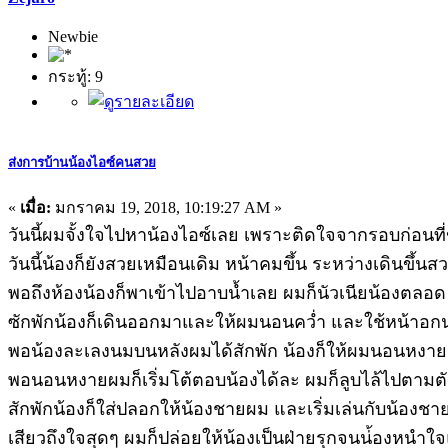
Newbie
กระทู้: 9
ส่งการบ้านน้องไอซ์คนสวย
«
เมื่อ:
มกราคม 19, 2018, 10:19:27 AM »
วันนี้ผมจั้งใจไปหาน้องไอซ์เลย เพราะติดใจจากรอบก่อนท
วันนี้น้องก็ยังสวยเหมือนเดิม หน้าคมขึ้น ระหว่างเดินขึ้นสวร
พอถึงห้องน้องก็พาเข้าไปอาบน้ำเลย ผมก็นัวเนียน้องตลอ
ซักพักน้องก็เดินออกมาและให้ผมนอนคว่ำ และใช้หน้าอกน
พอน้องละเลงนมบนหลังผมได้สักพัก น้องก็ให้ผมนอนหงาย แ
พอนอนหงายผมก็เริ่มโต้ตอบน้องได้ละ ผมก็ลูบไล้ไปตามตัวน
สักพักน้องก็ใส่ปลอกให้น้องชายผม และเริ่มเล่นกับน้องช
เสียวถึงใจสุดๆ ผมก็ปล่อยให้น้องเป็นฝ่ายรุกจนน่้องหนำ