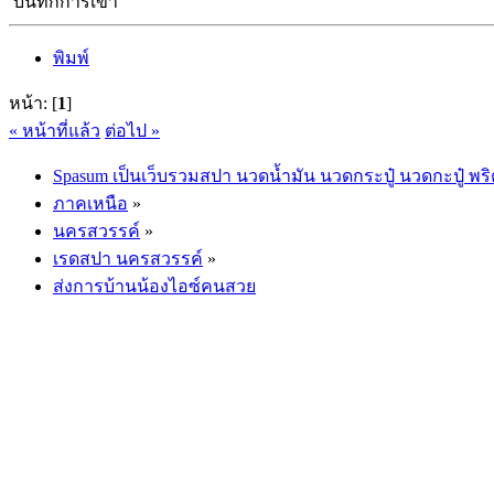
บันทึกการเข้า
พิมพ์
หน้า: [
1
]
« หน้าที่แล้ว
ต่อไป »
Spasum เป็นเว็บรวมสปา นวดน้ำมัน นวดกระปู๋ นวดกะปู๋ พริ
ภาคเหนือ
»
นครสวรรค์
»
เรดสปา นครสวรรค์
»
ส่งการบ้านน้องไอซ์คนสวย