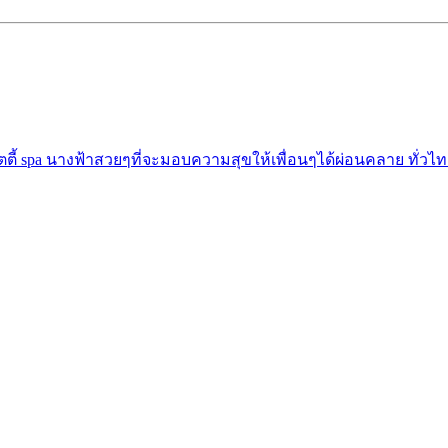
ตตี้ spa นางฟ้าสวยๆที่จะมอบความสุขให้เพื่อนๆได้ผ่อนคลาย ทั่วไท