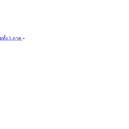
ยทั้ง 5 ภาค
»