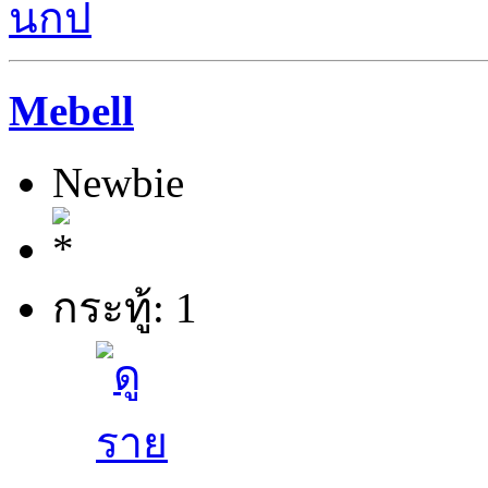
นกป
Mebell
Newbie
กระทู้: 1