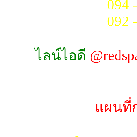
094 
092 
ไลน์ไอดี
@redsp
แผนที่