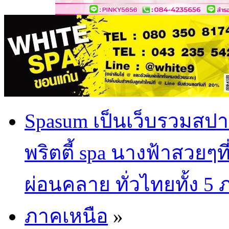
Spasum เป็นเว็บรวมสปา
พริตตี้ spa นางฟ้าสวยๆท
ผ่อนคลาย ทั่วไทยทั้ง 5
ภาคเหนือ
»