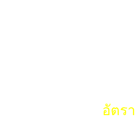
ที่เต็มไปด้ว
รอใ
และเป
ในละแวกภา
อัตรา