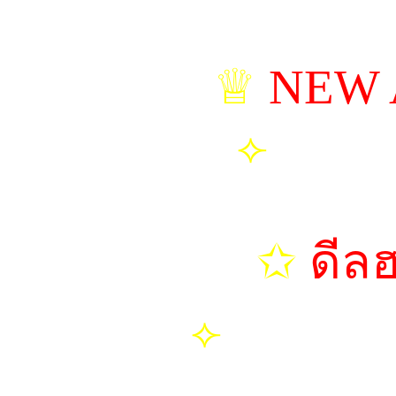
♕
NEW 
⟣
มาย่า | 
✩
ดีลฮ
⟣
มิร่าห์ | อุ