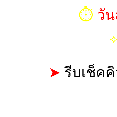
⏱︎
วัน
➤
รีบเช็คค
CALL: 0
TELEGRAM 
LINE ID