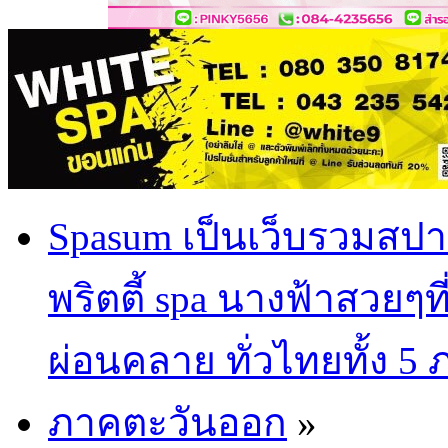
Spasum เป็นเว็บรวมสปา
พริตตี้ spa นางฟ้าสวยๆท
ผ่อนคลาย ทั่วไทยทั้ง 5
ภาคตะวันออก
»