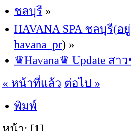
ชลบุรี
»
HAVANA SPA ชลบุรี(อยู่
havana_pr
) »
♛Havana♛ Update สาวๆ
« หน้าที่แล้ว
ต่อไป »
พิมพ์
หน้า: [
1
]