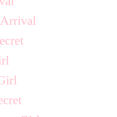
val
Arrival
ecret
rl
Girl
cret