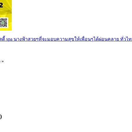
ตตี้ spa นางฟ้าสวยๆที่จะมอบความสุขให้เพื่อนๆได้ผ่อนคลาย ทั่วไท
) »
)