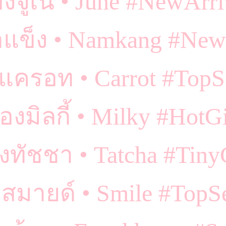
องจูเน่ • June #NewArri
ำแข็ง • Namkang #New
แครอท • Carrot #TopS
้องมิลกี้ • Milky #HotGi
งทัชชา • Tatcha #Tiny
งสมายด์ • Smile #TopSe