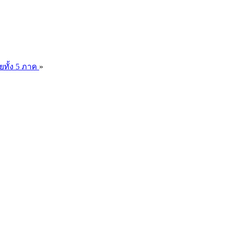
ยทั้ง 5 ภาค
»