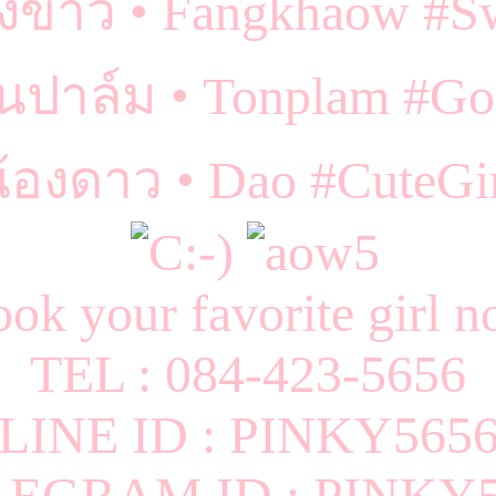
งข้าว • Fangkhaow #Sw
้นปาล์ม • Tonplam #Go
้องดาว • Dao #CuteGi
ok your favorite girl
TEL : 084-423-5656
LINE ID : PINKY565
LEGRAM ID : PINKY5