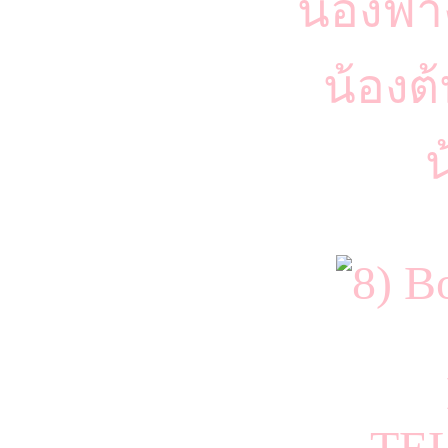
น้องฟา
น้องต
น
Bo
TE