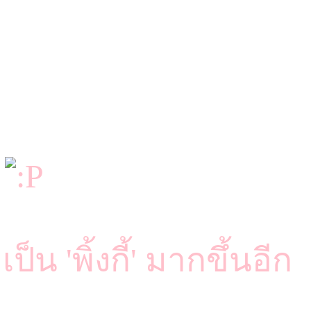
6
'พิ้งกี้' มากขึ้นอีก