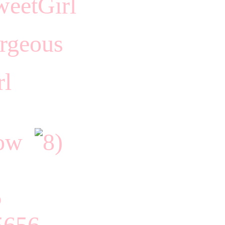
eetGirl
rgeous
rl
 now
6
656