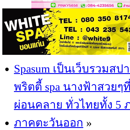
Spasum เป็นเว็บรวมสปา
พริตตี้ spa นางฟ้าสวยๆท
ผ่อนคลาย ทั่วไทยทั้ง 5
ภาคตะวันออก
»