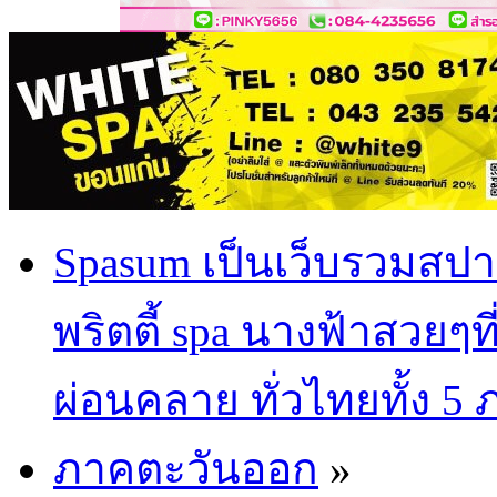
Spasum เป็นเว็บรวมสปา
พริตตี้ spa นางฟ้าสวยๆท
ผ่อนคลาย ทั่วไทยทั้ง 5
ภาคตะวันออก
»