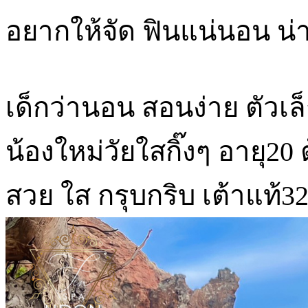
อยากให้จัด ฟินแน่นอน น่
เด็กว่านอน สอนง่าย ตัวเล
น้องใหม่วัยใสกิ๊งๆ อายุ20 
สวย ใส กรุบกริบ เต้าแท้3