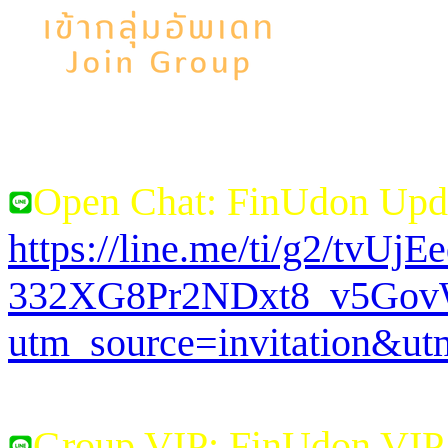
Open Chat: FinUdon Upd
https://line.me/ti/g2/tvUj
332XG8Pr2NDxt8_v5Go
utm_source=invitation&u
Group VIP: FinUdon VI