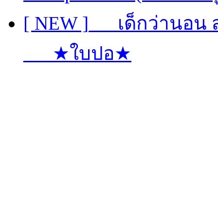
[ NEW ]___เด็กว่านอน ส
___★ใบปอ★