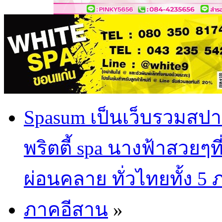
Spasum เป็นเว็บรวมสปา
พริตตี้ spa นางฟ้าสวยๆท
ผ่อนคลาย ทั่วไทยทั้ง 5
ภาคอีสาน
»