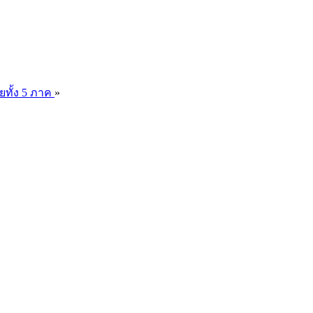
ยทั้ง 5 ภาค
»