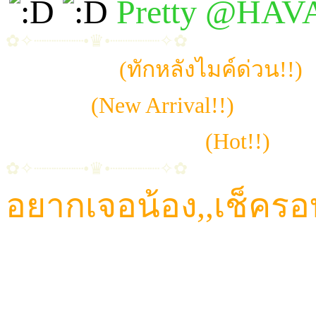
Pretty @HA
✿✧┈┈┈┈┈•♛•┈┈┈┈┈✧✿
~ ไอเทมลับ
(ทักหลังไมค์ด่วน!!)
~ เอพริล
(New Arrival!!)
~ มัดหมี่ | โมจิ | ดาว
(Hot!!)
✿✧┈┈┈┈┈•♛•┈┈┈┈┈✧✿
อยากเจอน้อง,,เช็ครอ
CALL: 084-923-5566
TELEGRAM ID : Havana456
LINE ID : HAVANA65