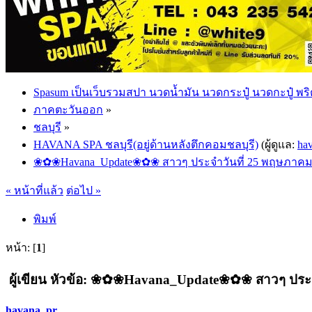
Spasum เป็นเว็บรวมสปา นวดน้ำมัน นวดกระปู๋ นวดกะปู๋ พริ
ภาคตะวันออก
»
ชลบุรี
»
HAVANA SPA ชลบุรี(อยู่ด้านหลังตึกคอมชลบุรี)
(ผู้ดูแล:
ha
❀✿❀Havana_Update❀✿❀ สาวๆ ประจำวันที่ 25 พฤษภาคม
« หน้าที่แล้ว
ต่อไป »
พิมพ์
หน้า: [
1
]
ผู้เขียน
หัวข้อ: ❀✿❀Havana_Update❀✿❀ สาวๆ ประจำวั
havana_pr