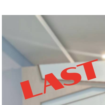
LINE@ : @HVN1(มี@ด้วยนะคะ