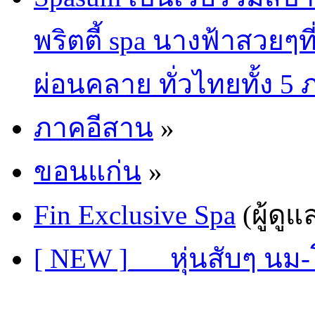
พริตตี้ spa นางฟ้าสวยๆท
ผ่อนคลาย ทั่วไทยทั้ง 5
ภาคอีสาน
»
ขอนแก่น
»
Fin Exclusive Spa
(ผู้ดูแ
[ NEW ]___หุ่นสับๆ น