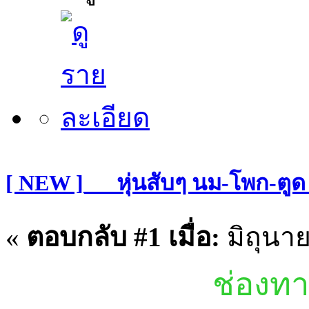
[ NEW ]___หุ่นสับๆ นม-โพก-ต
«
ตอบกลับ #1 เมื่อ:
มิถุนาย
ช่องทา