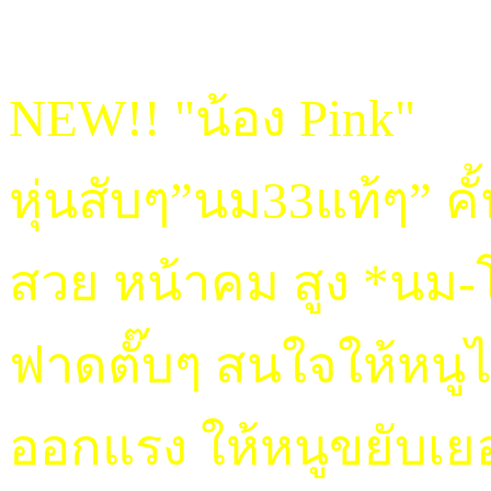
NEW!! "น้อง Pink"
หุ่นสับๆ”นม33แท้ๆ” คั
สวย หน้าคม สูง *นม-
ฟาดตั๊บๆ สนใจให้หน
ออกแรง ให้หนูขยับเ