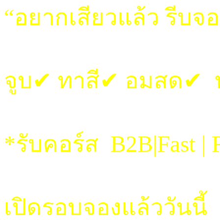
“อยากเสียวแล้ว รีบจ
จูบ✔ ทาสี✔ อมสด✔
*รับคอร์ส B2B|Fast | F
เปิดรอบจองแล้ววันนี้