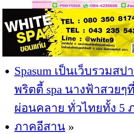
Spasum เป็นเว็บรวมสปา
พริตตี้ spa นางฟ้าสวยๆท
ผ่อนคลาย ทั่วไทยทั้ง 5
ภาคอีสาน
»