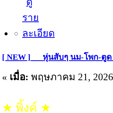
[ NEW ]___หุ่นสับๆ นม-โพก-ต
«
เมื่อ:
พฤษภาคม 21, 2026,
★ พิ้งค์ ★