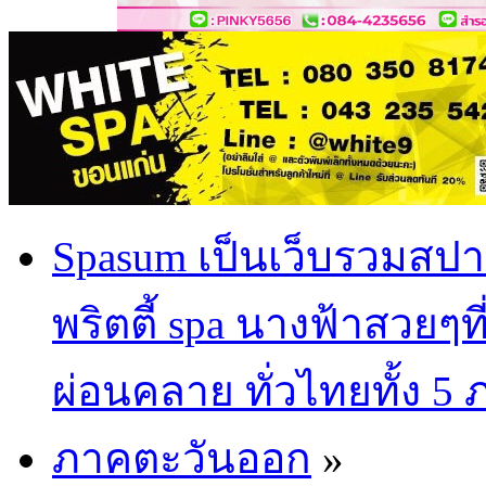
Spasum เป็นเว็บรวมสปา
พริตตี้ spa นางฟ้าสวยๆท
ผ่อนคลาย ทั่วไทยทั้ง 5
ภาคตะวันออก
»