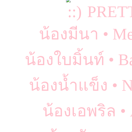
PRET
น้องมีนา • M
น้องใบมิ้นท์ • 
น้องน้ำแข็ง •
น้องเอพริล •