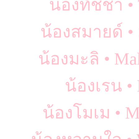
น้องทัชชา • 
น้องสมายด์ •
น้องมะลิ • M
น้องเรน •
น้องโมเม • 