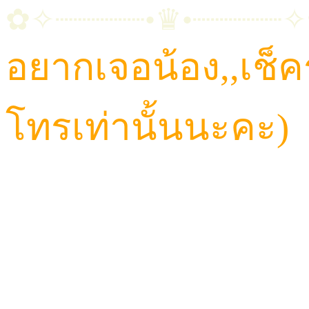
✿✧┈┈┈┈┈•♛•┈┈┈┈┈
อยากเจอน้อง,,เช็
โทรเท่านั้นนะคะ)
CALL: 084-923-5566
TELEGRAM ID : Hav
LINE ID : HAVANA6
LINE@ : @HVN1(มี@