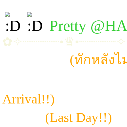
Pretty @H
✿✧┈┈┈┈┈•♛•┈┈┈┈┈
~ ไอเทมลับ
(ทักหลังไม
~ มุกกี้ | เอพริล | แพร
Arrival!!)
~ อุ๋งอิ๋ง
(Last Day!!)