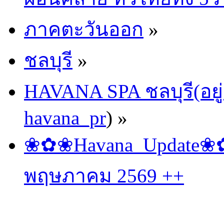
ภาคตะวันออก
»
ชลบุรี
»
HAVANA SPA ชลบุรี(อยู่
havana_pr
) »
❀✿❀Havana_Update❀✿❀
พฤษภาคม 2569 ++