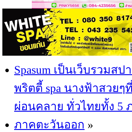
Spasum เป็นเว็บรวมสปา
พริตตี้ spa นางฟ้าสวยๆท
ผ่อนคลาย ทั่วไทยทั้ง 5
ภาคตะวันออก
»