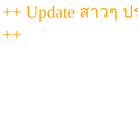
++ Update สาวๆ ประ
++
"วันนี้...ที่ Havana เท
ฟีลดี งานถึงทุกคน!
ไม่ว่าจะหวานละมุน หรือ
ผ่อนคลายแนบแน่นแบ