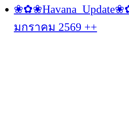
❀✿❀Havana_Update❀✿❀
มกราคม 2569 ++