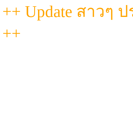
++ Update สาวๆ ประ
++
"วันนี้...ที่ Havana เท
ฟีลดี งานถึงทุกคน!
ไม่ว่าจะหวานละมุน หรือ
ผ่อนคลายแนบแน่นแบ