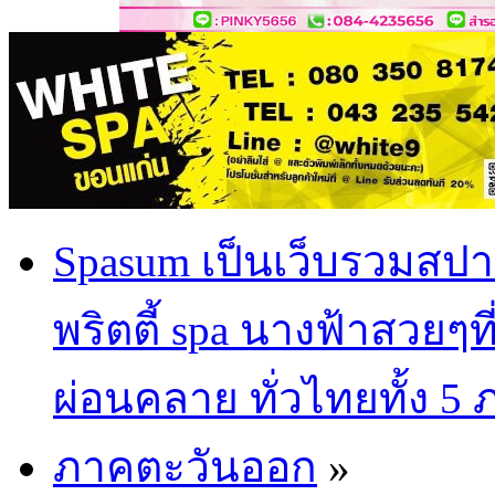
Spasum เป็นเว็บรวมสปา
พริตตี้ spa นางฟ้าสวยๆท
ผ่อนคลาย ทั่วไทยทั้ง 5
ภาคตะวันออก
»