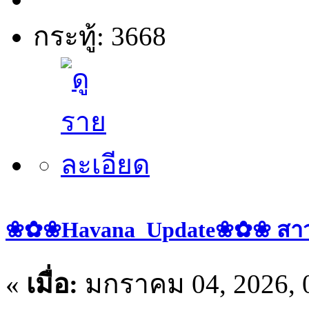
กระทู้: 3668
❀✿❀Havana_Update❀✿❀ สาวๆ ป
«
เมื่อ:
มกราคม 04, 2026, 