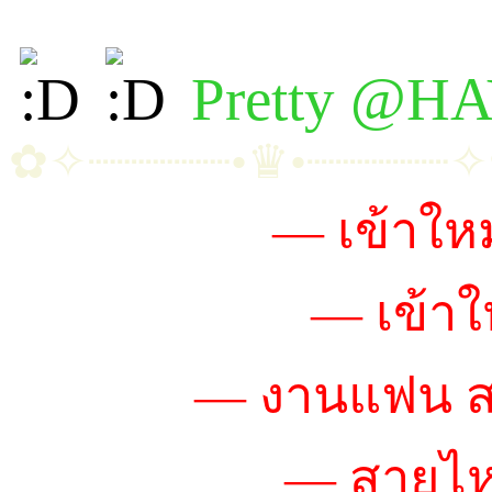
Pretty @H
✿✧┈┈┈┈┈•♛•┈┈┈┈┈
~น้องเหมียว
— เข้าใหม
~น้องพราวฟ้า
— เข้าใ
~น้องบีม
— งานแฟน สา
~น้องเอลซ่า
— สายไหล