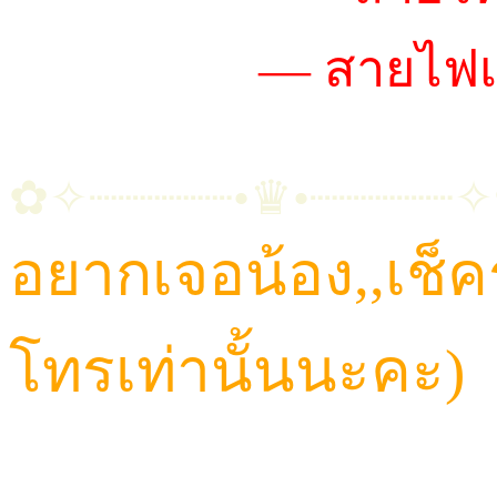
~น้องตั้งใจ
— สายไฟเ
✿✧┈┈┈┈┈•♛•┈┈┈┈┈
อยากเจอน้อง,,เช็
โทรเท่านั้นนะคะ)
CALL: 084-923-5566