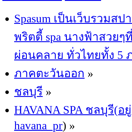
Spasum เป็นเว็บรวมสปา
พริตตี้ spa นางฟ้าสวยๆท
ผ่อนคลาย ทั่วไทยทั้ง 5
ภาคตะวันออก
»
ชลบุรี
»
HAVANA SPA ชลบุรี(อยู่
havana_pr
) »