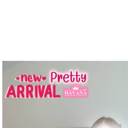
TELEGRAM ID : Hav
LINE ID : HAVANA6
LINE@ : @HVN1(มี@