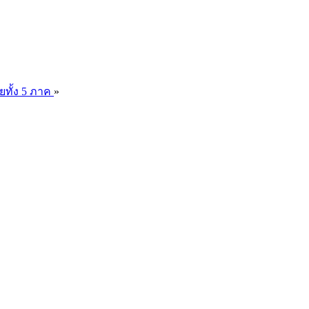
ยทั้ง 5 ภาค
»