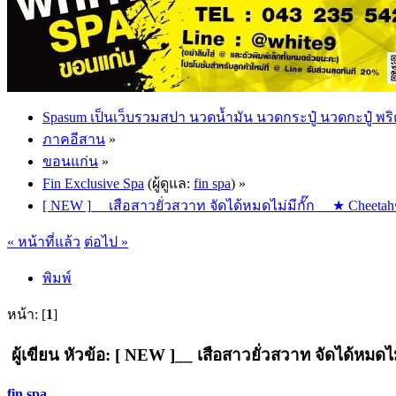
Spasum เป็นเว็บรวมสปา นวดน้ำมัน นวดกระปู๋ นวดกะปู๋ พริ
ภาคอีสาน
»
ขอนแก่น
»
Fin Exclusive Spa
(ผู้ดูแล:
fin spa
) »
[ NEW ]__ เสือสาวยั่วสวาท จัดได้หมดไม่มีกั๊ก __★ Cheetahช
« หน้าที่แล้ว
ต่อไป »
พิมพ์
หน้า: [
1
]
ผู้เขียน
หัวข้อ: [ NEW ]__ เสือสาวยั่วสวาท จัดได้หมดไม่
fin spa