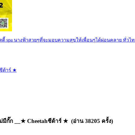
ตตี้ spa นางฟ้าสวยๆที่จะมอบความสุขให้เพื่อนๆได้ผ่อนคลาย ทั่วไท
ีต้าร์ ★
มีกั๊ก __★ Cheetahชีต้าร์ ★ (อ่าน 38205 ครั้ง)