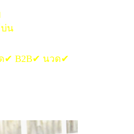
ๆ
บ่น
มสด✔ B2B✔ นวด✔