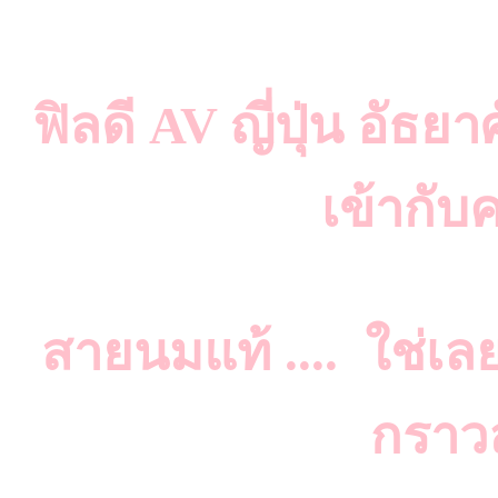
ฟิลดี AV ญี่ปุ่น อัธยา
เข้ากับ
สายนมแท้ .... ใช่เล
กราว