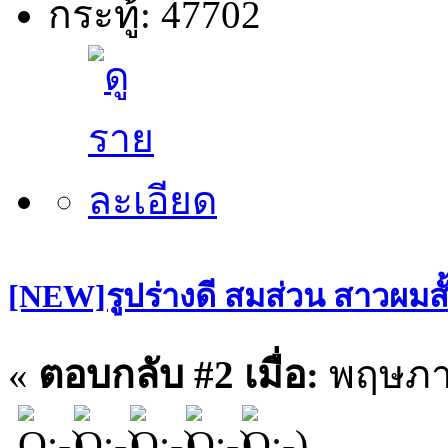
กระทู้: 47702
[NEW]รูปร่างดี สมส่วน สาวผมสั
«
ตอบกลับ #2 เมื่อ:
พฤษภาค