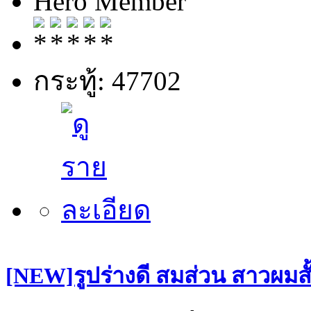
Hero Member
กระทู้: 47702
[NEW]รูปร่างดี สมส่วน สาวผมสั