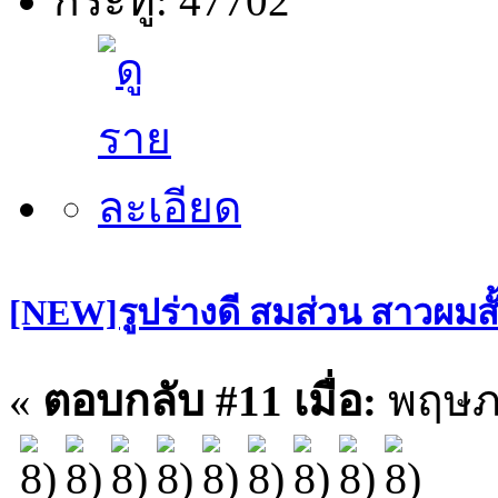
กระทู้: 47702
[NEW]รูปร่างดี สมส่วน สาวผมสั
«
ตอบกลับ #11 เมื่อ:
พฤษภา