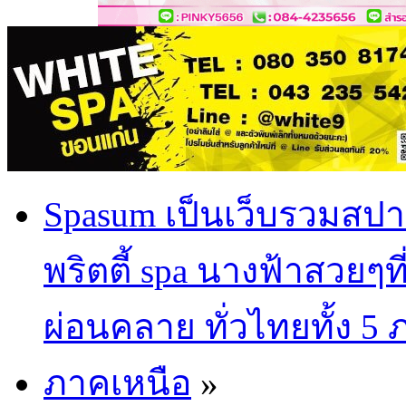
Spasum เป็นเว็บรวมสปา
พริตตี้ spa นางฟ้าสวยๆท
ผ่อนคลาย ทั่วไทยทั้ง 5
ภาคเหนือ
»