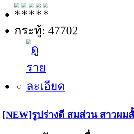
กระทู้: 47702
[NEW]รูปร่างดี สมส่วน สาวผมสั