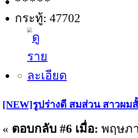
กระทู้: 47702
[NEW]รูปร่างดี สมส่วน สาวผมสั
«
ตอบกลับ #6 เมื่อ:
พฤษภาค