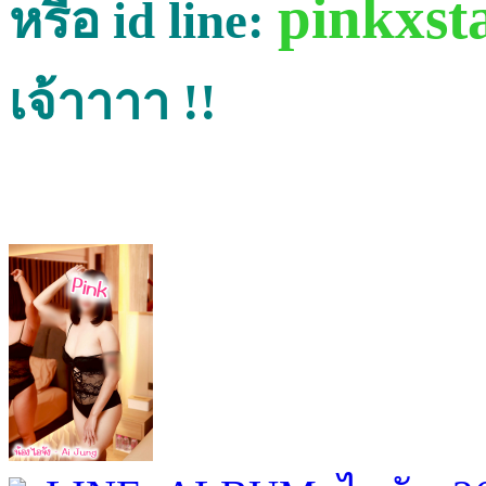
pinkxst
หรือ id line:
เจ้าาาา !!