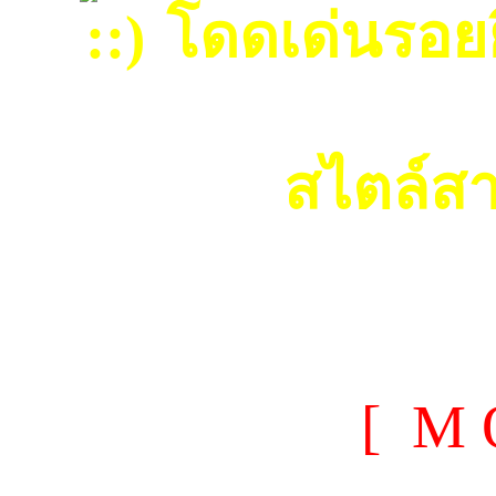
โดดเด่นรอยยิ
สไตล์ส
[ M 