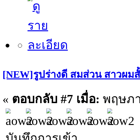
[NEW]รูปร่างดี สมส่วน สาวผมสั
«
ตอบกลับ #7 เมื่อ:
พฤษภาค
บันทึกการเข้า