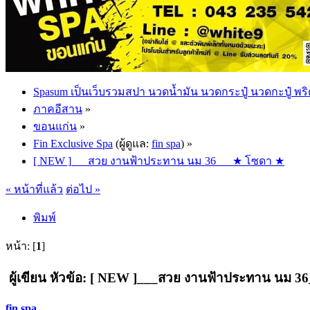
Spasum เป็นเว็บรวมสปา นวดน้ำมัน นวดกระปู๋ นวดกะปู๋ พริ
ภาคอีสาน
»
ขอนแก่น
»
Fin Exclusive Spa
(ผู้ดูแล:
fin spa
) »
[ NEW ]___สวย งานฟ้าประทาน นม 36___★ โซดา ★
« หน้าที่แล้ว
ต่อไป »
พิมพ์
หน้า: [
1
]
ผู้เขียน
หัวข้อ: [ NEW ]___สวย งานฟ้าประทาน นม 36_
fin spa