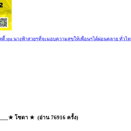
ตตี้ spa นางฟ้าสวยๆที่จะมอบความสุขให้เพื่อนๆได้ผ่อนคลาย ทั่วไท
__★ โซดา ★ (อ่าน 76916 ครั้ง)