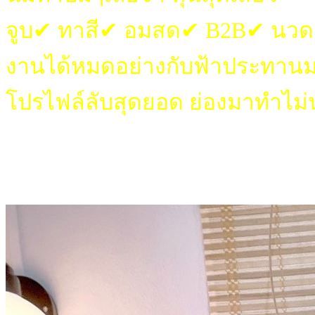
จูบ✔︎ ทาสี✔︎ อมสด✔︎ B2B✔︎ นวด
งานได้หมดอย่างกับฟ้าประทานมาเพ
โปรไฟล์ลับสุดยอด ย่องมาทำไม