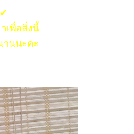
✔︎
ื่อสิ่งนี้
่นานนะคะ