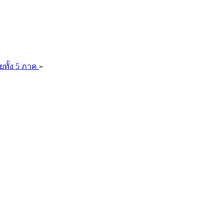
ยทั้ง 5 ภาค
»