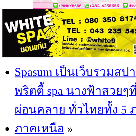
Spasum เป็นเว็บรวมสปา
พริตตี้ spa นางฟ้าสวยๆท
ผ่อนคลาย ทั่วไทยทั้ง 5
ภาคเหนือ
»