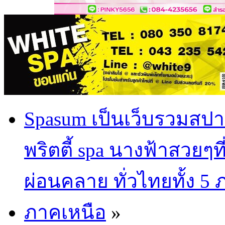
Spasum เป็นเว็บรวมสปา
พริตตี้ spa นางฟ้าสวยๆท
ผ่อนคลาย ทั่วไทยทั้ง 5
ภาคเหนือ
»