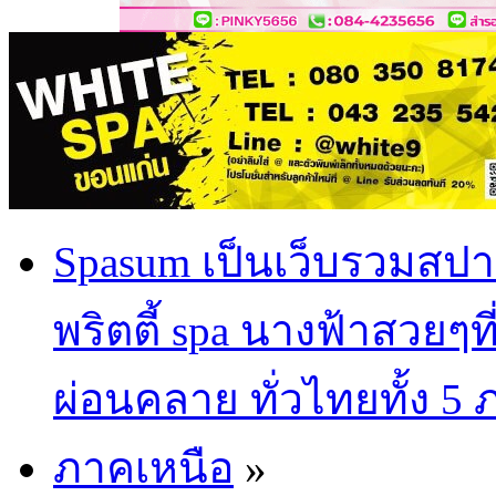
Spasum เป็นเว็บรวมสปา
พริตตี้ spa นางฟ้าสวยๆท
ผ่อนคลาย ทั่วไทยทั้ง 5
ภาคเหนือ
»