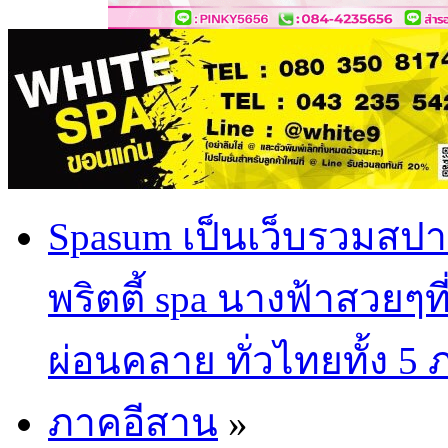
Spasum เป็นเว็บรวมสปา
พริตตี้ spa นางฟ้าสวยๆท
ผ่อนคลาย ทั่วไทยทั้ง 5
ภาคอีสาน
»