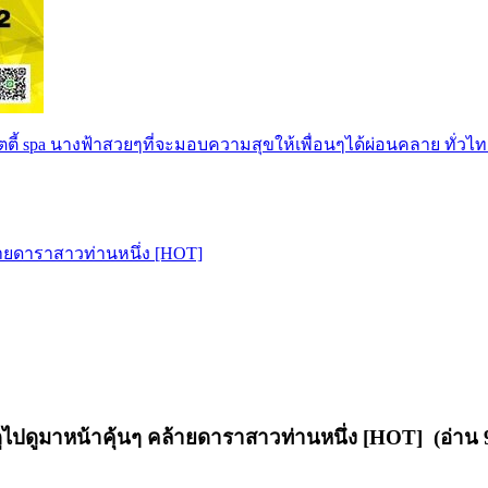
ตตี้ spa นางฟ้าสวยๆที่จะมอบความสุขให้เพื่อนๆได้ผ่อนคลาย ทั่วไท
้ายดาราสาวท่านหนึ่ง [HOT]
ปดูมาหน้าคุ้นๆ คล้ายดาราสาวท่านหนึ่ง [HOT] (อ่าน 9