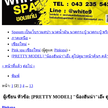
Spasum เป็นเว็บรวมสปา นวดน้ำมัน นวดกระปู๋ นวดกะปู๋ พริ
ภาคเหนือ
»
เชียงใหม่
»
Pink spa เชียงใหม่
(ผู้ดูแล:
Pinkspa
) »
[PRETTY MODEL] "น้องฮันน่า"เอ๊ะ ดูไปดูมาหน้าคุ้นๆ คล
« หน้าที่แล้ว
ต่อไป »
พิมพ์
หน้า:
1
[
2
]
3
4
...
13
ผู้เขียน
หัวข้อ: [PRETTY MODEL] "น้องฮันน่า"เอ๊ะ ดูไ
Pinkspa