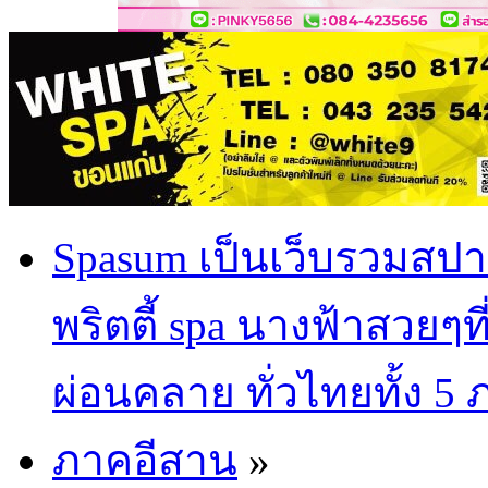
Spasum เป็นเว็บรวมสปา
พริตตี้ spa นางฟ้าสวยๆท
ผ่อนคลาย ทั่วไทยทั้ง 5
ภาคอีสาน
»