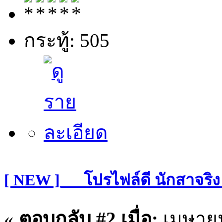
กระทู้: 505
[ NEW ]___โปรไฟล์ดี นักสาจริง
«
ตอบกลับ #2 เมื่อ:
เมษายน