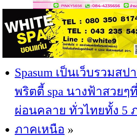
Spasum เป็นเว็บรวมสปา
พริตตี้ spa นางฟ้าสวยๆท
ผ่อนคลาย ทั่วไทยทั้ง 5
ภาคเหนือ
»