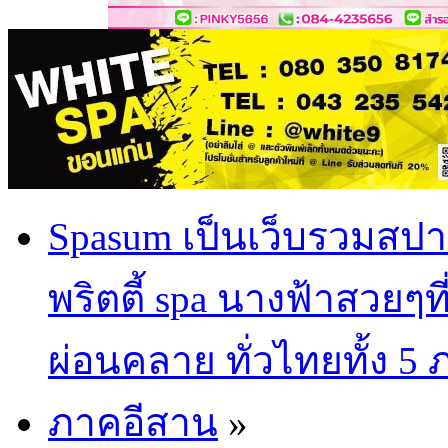
Spasum เป็นเว็บรวมสปา
พริตตี้ spa นางฟ้าสวยๆท
ผ่อนคลาย ทั่วไทยทั้ง 5
ภาคอีสาน
»