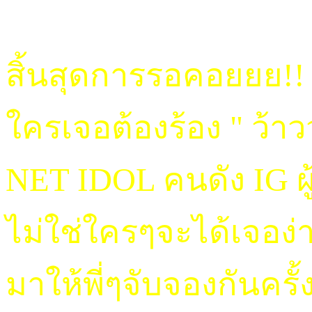
สิ้นสุดการรอคอยยย!!
ใครเจอต้องร้อง " ว้า
NET IDOL คนดัง IG ผ
ไม่ใช่ใครๆจะได้เจอง่
มาให้พี่ๆจับจองกันคร