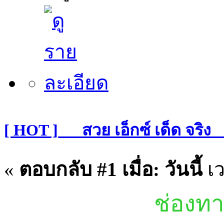
[ HOT ]___สวย เอ็กซ์ เด็ด จริ
«
ตอบกลับ #1 เมื่อ:
วันนี้
เว
ช่องทา