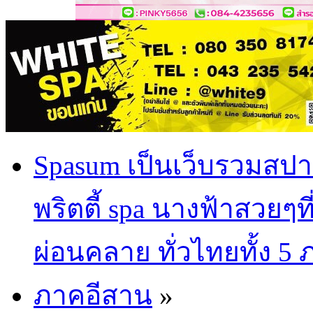
Spasum เป็นเว็บรวมสปา
พริตตี้ spa นางฟ้าสวยๆท
ผ่อนคลาย ทั่วไทยทั้ง 5
ภาคอีสาน
»