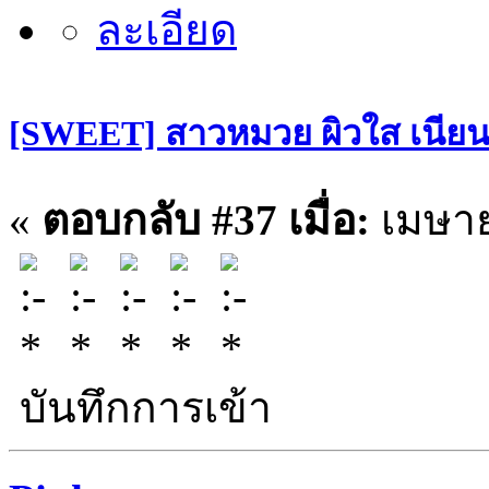
[SWEET] สาวหมวย ผิวใส เนียนกริ
«
ตอบกลับ #37 เมื่อ:
เมษาย
บันทึกการเข้า