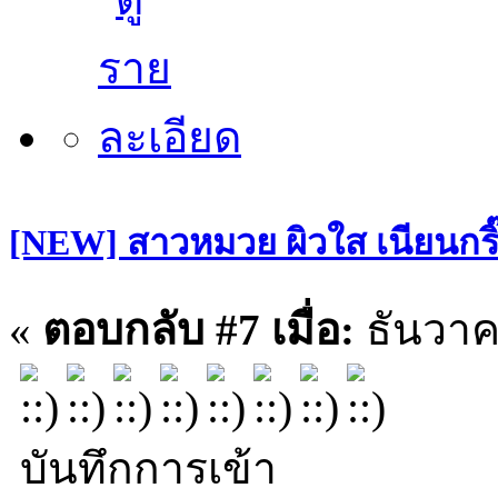
[NEW] สาวหมวย ผิวใส เนียนกริ๊บ
«
ตอบกลับ #7 เมื่อ:
ธันวาค
บันทึกการเข้า