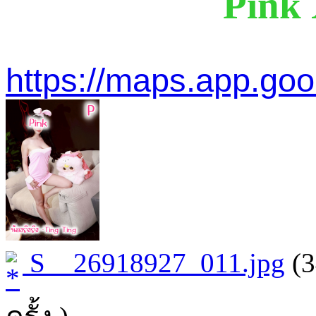
Pink 
https://maps.app.g
S__26918927_011.jpg
(3