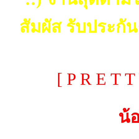
สัมผัส รับประก
[ P R E T 
น้อ