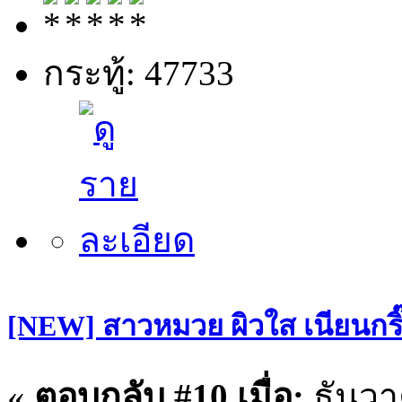
กระทู้: 47733
[NEW] สาวหมวย ผิวใส เนียนกริ๊บ
«
ตอบกลับ #10 เมื่อ:
ธันวา