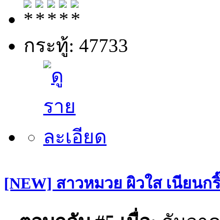
กระทู้: 47733
[NEW] สาวหมวย ผิวใส เนียนกริ๊บ