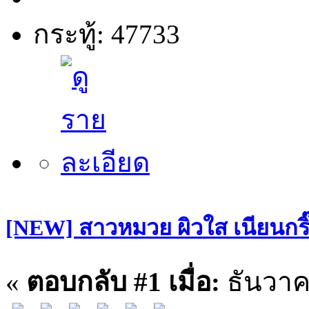
กระทู้: 47733
[NEW] สาวหมวย ผิวใส เนียนกริ๊บ
«
ตอบกลับ #1 เมื่อ:
ธันวาคม