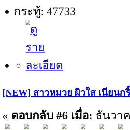
กระทู้: 47733
[NEW] สาวหมวย ผิวใส เนียนกริ๊บ
«
ตอบกลับ #6 เมื่อ:
ธันวาค