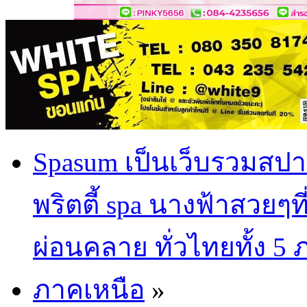
Spasum เป็นเว็บรวมสปา
พริตตี้ spa นางฟ้าสวยๆท
ผ่อนคลาย ทั่วไทยทั้ง 5
ภาคเหนือ
»