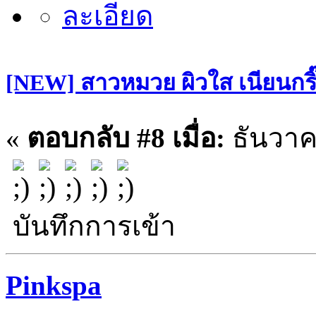
[NEW] สาวหมวย ผิวใส เนียนกริ๊บ
«
ตอบกลับ #8 เมื่อ:
ธันวาคม
บันทึกการเข้า
Pinkspa