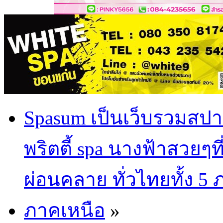
Spasum เป็นเว็บรวมสปา
พริตตี้ spa นางฟ้าสวยๆท
ผ่อนคลาย ทั่วไทยทั้ง 5
ภาคเหนือ
»