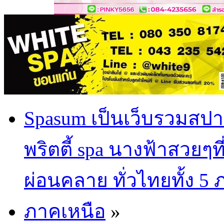
Spasum เป็นเว็บรวมสปา
พริตตี้ spa นางฟ้าสวยๆท
ผ่อนคลาย ทั่วไทยทั้ง 5
ภาคเหนือ
»