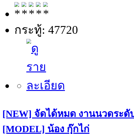
กระทู้: 47720
[NEW] จัดได้หมด งานนวดระดับฝ
[MODEL] น้อง กุ๊กไก่