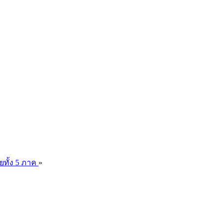
ยทั้ง 5 ภาค
»