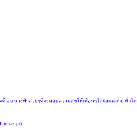
ตตี้ spa นางฟ้าสวยๆที่จะมอบความสุขให้เพื่อนๆได้ผ่อนคลาย ทั่วไท
ubhouse_pr
)