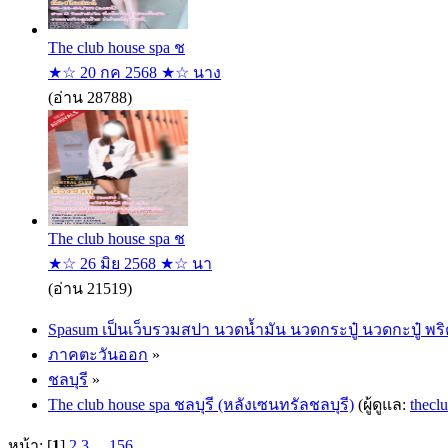
The club house spa ช
★☆ 20 กค 2568 ★☆ นาง
(อ่าน 28788)
The club house spa ช
★☆ 26 มิย 2568 ★☆ นา
(อ่าน 21519)
Spasum เป็นเว็บรวมสปา นวดน้ำมัน นวดกระปู๋ นวดกะปู๋ พริ
ภาคตะวันออก
»
ชลบุรี
»
The club house spa ชลบุรี (หลังเซนทรัลชลบุรี)
(ผู้ดูแล:
thecl
หน้า: [
1
]
2
3
...
156