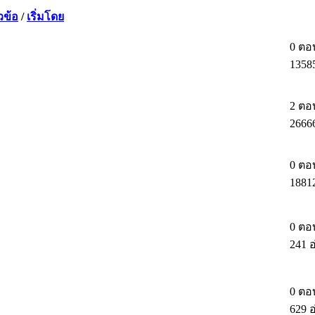
วข้อ
/
เริ่มโดย
0 ตอ
1358
2 ตอ
2666
0 ตอ
1881
0 ตอ
241 
0 ตอ
629 