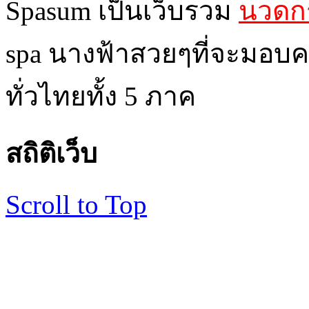
Spasum เป็นเว็บรวม
นวดกร
spa นางฟ้าสวยๆที่จะมอบค
ทั่วไทยทั้ง 5 ภาค
สถิติเว็บ
Scroll to Top