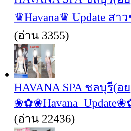
♛Havana♛ Update สาว
(อ่าน 3355)
HAVANA SPA ชลบุรี(อย
❀✿❀Havana_Update
(อ่าน 22436)