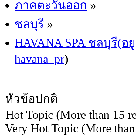
ภาคตะวันออก
»
ชลบุรี
»
HAVANA SPA ชลบุรี(อยู่
havana_pr
)
หัวข้อปกติ
Hot Topic (More than 15 re
Very Hot Topic (More than 