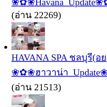
❀✿❀Havana_Update
(อ่าน 22269)
HAVANA SPA ชลบุรี(อย
❀✿❀ฮาวาน่า_Update
(อ่าน 21513)