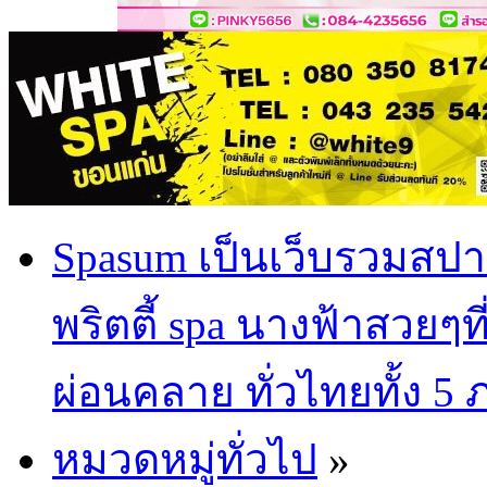
Spasum เป็นเว็บรวมสปา
พริตตี้ spa นางฟ้าสวยๆท
ผ่อนคลาย ทั่วไทยทั้ง 5
หมวดหมู่ทั่วไป
»