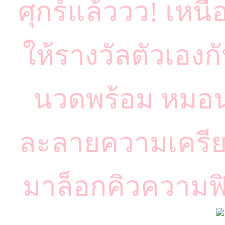
ศุกร์แล้ววว! เหนื
ให้รางวัลตัวเอง
นวดพร้อม หมอน
ละลายความเครียด
มาล็อกคิวความฟิ