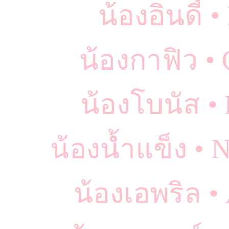
น้องอินดี้ 
น้องกาฟิว •
น้องโบนัส •
น้องน้ำแข็ง •
น้องเอพริล •