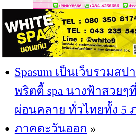
Spasum เป็นเว็บรวมสปา
พริตตี้ spa นางฟ้าสวยๆท
ผ่อนคลาย ทั่วไทยทั้ง 5
ภาคตะวันออก
»