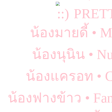
PRET
น้องมายดี้ •
น้องนุนิน •
น้องแครอท • C
น้องฟางข้าว • F