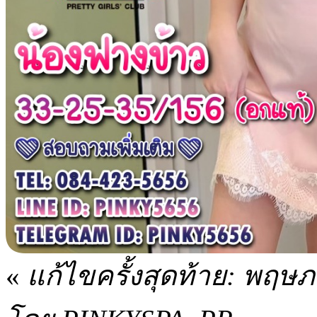
«
แก้ไขครั้งสุดท้าย: พฤษ