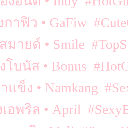
้องอินดี้ • Indy #HotGir
งกาฟิว • GaFiw #Cute
สมายด์ • Smile #TopS
งโบนัส • Bonus #HotG
้ำแข็ง • Namkang #Se
งเอพริล • April #Sexy