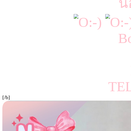
น้
Bo
TE
[/b]