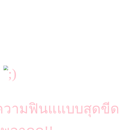
6
ัดความฟินแแบบสุดขีด