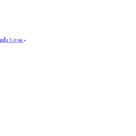
ยทั้ง 5 ภาค
»