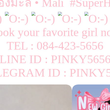
องมะลิ • Mali #Super
ok your favorite girl 
TEL : 084-423-5656
LINE ID : PINKY565
LEGRAM ID : PINKY5