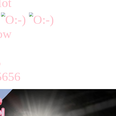
Hot
now
6
656