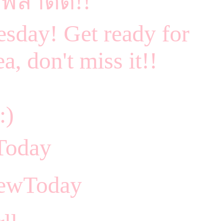
ามพลาดด!!
sday! Get ready for
ea, don't miss it!!
Today
NewToday