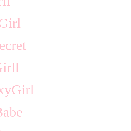
ll
Girl
ecret
irll
xyGirl
Babe