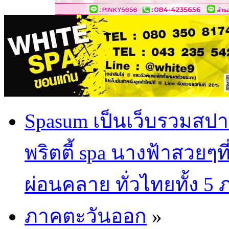
Spasum เป็นเว็บรวมสปา
พริตตี้ spa นางฟ้าสวยๆท
ผ่อนคลาย ทั่วไทยทั้ง 5
ภาคตะวันออก
»