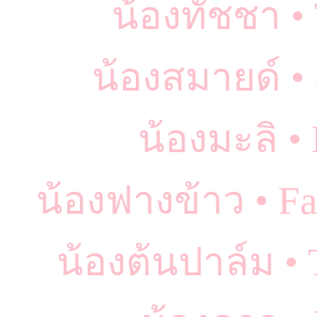
น้องทัชชา • 
น้องสมายด์ •
น้องมะลิ •
น้องฟางข้าว • F
น้องต้นปาล์ม •