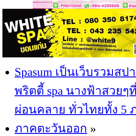
Spasum เป็นเว็บรวมสปา
พริตตี้ spa นางฟ้าสวยๆท
ผ่อนคลาย ทั่วไทยทั้ง 5
ภาคตะวันออก
»