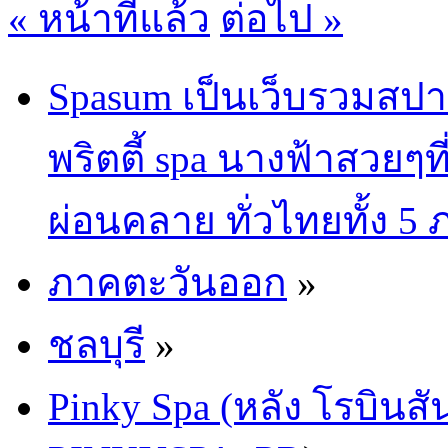
« หน้าที่แล้ว
ต่อไป »
Spasum เป็นเว็บรวมสปา
พริตตี้ spa นางฟ้าสวยๆท
ผ่อนคลาย ทั่วไทยทั้ง 5
ภาคตะวันออก
»
ชลบุรี
»
Pinky Spa (หลัง โรบินสั