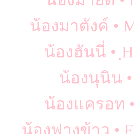
น้องมาตังค์ •
น้องฮันนี่ • 
น้องนุนิน 
น้องแครอท •
น้องฟางข้าว • 