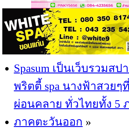
Spasum เป็นเว็บรวมสปา
พริตตี้ spa นางฟ้าสวยๆท
ผ่อนคลาย ทั่วไทยทั้ง 5
ภาคตะวันออก
»