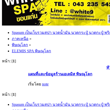
Spasum เป็นเว็บรวมสปา นวดน้ำมัน นวดกระปู๋ นวดกะปู๋ พริ
ภาคเหนือ
»
พิษณุโลก
»
ELEMIS SPA พิษณุโลก
หน้า: [
1
]
หั
แผนที่และข้อมูลร้านเอเลมิส พิษณุโลก
เริ่มโดย
note
หน้า: [
1
]
Spasum เป็นเว็บรวมสปา นวดน้ำมัน นวดกระปู๋ นวดกะปู๋ พริ